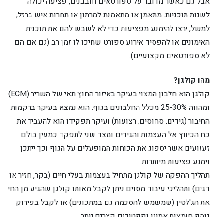
אבל גם כאשר מדובר על ספורטאים חובבנים, פציעה יכולה
לשנות תוכניות. מתאמן או מתאמנת למרתון או תחרות איש ברזל,
למשל, ירצו להימנע מפציעות כדי לא לשבש להם את תוכנית
האימונים או להפסיד אירוע ספורט שחיכו לו זמן רב (גם אם הם
לא ספורטאים מקצועיים).
מהו קולגן?
קולגן הוא חלבון המצוי בעיקר באיזור החוץ תאי של השריר (ECM)
ומהווה 25-30% מכלל החלבונים בגוף. הוא נמצא בעיקר ברקמות
החיבור (גידים, סחוסים, רצועות) ועיקר תפקידו הוא להעביר את
כח הכיווץ אל העצמות והגידים ומצד שני לתפקד כמעין בולם
זעזועים אשר יספוג את הכוחות המופעלים על הגוף וכך ייתכן
וימנע פציעות מיותרות.
תהליך ההפקה של קולגן מתחיל בעצמות בעלי חיים (בקר, חזיר או
דגים) ותהליכי עיבוד מסוים ניתן לקבל מאותו קולגן שהגיע מן החי
את הג'לטין (שמשמש להסכמה גם במתכונים) או לקבל בפירוק
נוסף חומצות אמינו ופפטידים קצרים יותר.