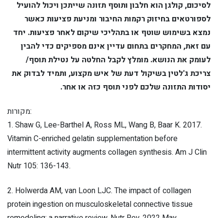
לסיכום, קולגן הוא חלבון ותוסף תזונה שייתכן ויכול להועיל
לספורטאים בחיזוק רקמות החיבור ומניעת פציעות כאשר
נמצא בשימוש שוטף או בתהליכי שיקום לאחר פציעות. יחד
עם זאת, המחקרים בתחום עדיין אינם מספיקים כדי להבין
לעומק את הנושא. מומלץ לקבל החלטה על נטילת תוסף/
צריכת ג'לטין בשיקול דעת של איש מקצוע, ותמיד לבדוק את
יסודות התזונה שלכם לפני תוסף כזה או אחר.
מקורות:
1. Shaw G, Lee-Barthel A, Ross ML, Wang B, Baar K. 2017.
Vitamin C-enriched gelatin supplementation before
intermittent activity augments collagen synthesis. Am J Clin
Nutr 105: 136-143.
2. Holwerda AM, van Loon LJC. The impact of collagen
protein ingestion on musculoskeletal connective tissue
remodeling: a narrative review. Nutr Rev. 2022 May