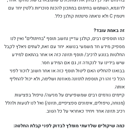
לדוגמא, השתמש בחימום במתכון להכנת סוכריות ג'לטין יחד עם
ויטמין C ולא נראתה סינתזת קולגן כלל.
זה באמת עובד?
כמו תוספים רבים, קולגן עדיין נחשב תוסף "בחיתולים" ואין לנו
מספיק מידע חד משמעי בנושא. יחד עם זאת, לעתים ניאלץ לקבל
החלטות בנוגע לרכיב/ תוסף תזונה כזה או אחר בהתאם למידע
שיש בידינו עד לנקודה זו, גם אם המידע חסר.
בבואנו להחליט האם ליטול תוסף כזה או אחר חשוב לזכור לפני
הכל כי זהו רק תוספת לתזונה מאוזנת ושלימה, ולא יכול להחליף
אותה.
קיימים גורמים רבים שמשפיעים על מניעה/ טיפול בפציעות
(מנוחה, טיפולים, אימונים ספציפיים, תזונה) ואל לנו לטעות ולהלל
רכיב תזונה אחד ויחיד כאחראי על כל הטוב.
כמה שיקולים שלדעתי מומלץ לבדוק לפני קבלת החלטה: