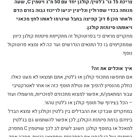
צריכת 15 גר' ג'לטין/ קולגן יחד עם 50 מ"ג ויטמין C, שעה
מנוחה בכדי שפרולין וגליצין יגיעו לריכוז גבוה בזרם הדם
ולאחר מכן 6 דק' קפיצה בחבל שיגרמו לאותו לחץ מכאני
ויאותתו סינתזת קולגן.
מחקרים מראים כי בפרוטוקול זה מתקיימת סינתזת קולגן כיוון
שמתקיימים בו כל התנאים הנדרשים ועד כה לא נמצא פרוטוקול
נוסף.
איך אוכלים את זה?
אם תחפשו מתכוני קולגן או ג'לטין, אתם תמצאו לא מעט כאלו.
כחלק מהנסיון להפוך את נטילת תוסף כזה או אחר לאטרקטיבי
עבור המתאמן/ת, אפשר למצוא מתכונים לסוכריות, מרשמלו ועוד
– הכל בצירוף של תוסף קולגן או ג'לטין טהור.
במחקרים שבדקו את ההבדלים בין ג'לטין וקולגן לא נמצא הבדל
ביניהם ברמת סינתזת הקולגן, לכן אפשר להשתמש גם בג'לטין
למאכל או בתוסף קולגן. חשוב לשים לב לכך שויטמין C מתפרק
בחימום ועל כן לבחון את המתכונים שתמצאו ברשת. מחקר אחד,