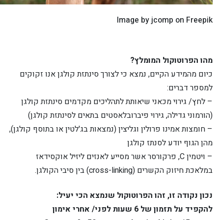
Image by jcomp on Freepik
מהו הפרוטוקול המומלץ?
כיום מהמידע הקיים, נמצא כי לצורך סינתזת קולגן אנו זקוקים
למספר דברים:
– לחץ/ גירוי מכאני שיאותת לתהליכים מקדמים סינתזת קולגן
(הורמוני גדילה, גירוי פיברובלאסטים בתאים לסינתזת קולגן)
– חומצות אמינו פרולין וגליצין (נמצאות בג'לטין או בתוסף קולגן),
מהן הגוף יודע לסנתז קולגן
– ויטמין C, פרקורסר אשר מסייע לאנזים ליזיל אוקסידאז
במלאכת חיזוק הקשרים (cross-linking) בין סיבי הקולגן.
נכון נקודה זו, זהו הפרוטוקול שנמצא הכי יעיל:
להקפיד על תזמון של 6 שעות לפני/ אחרי אימון