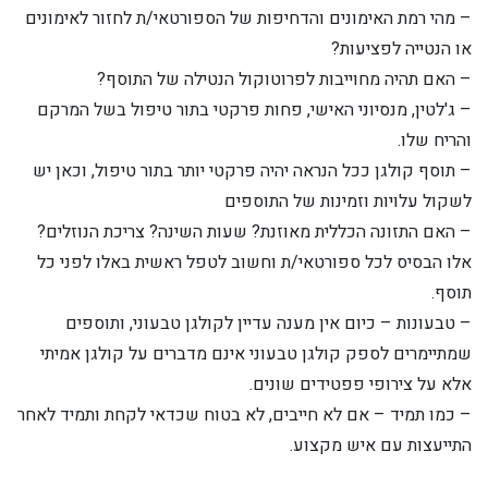
– מהי רמת האימונים והדחיפות של הספורטאי/ת לחזור לאימונים
או הנטייה לפציעות?
– האם תהיה מחוייבות לפרוטוקול הנטילה של התוסף?
– ג'לטין, מנסיוני האישי, פחות פרקטי בתור טיפול בשל המרקם
והריח שלו.
– תוסף קולגן ככל הנראה יהיה פרקטי יותר בתור טיפול, וכאן יש
לשקול עלויות וזמינות של התוספים
– האם התזונה הכללית מאוזנת? שעות השינה? צריכת הנוזלים?
אלו הבסיס לכל ספורטאי/ת וחשוב לטפל ראשית באלו לפני כל
תוסף.
– טבעונות – כיום אין מענה עדיין לקולגן טבעוני, ותוספים
שמתיימרים לספק קולגן טבעוני אינם מדברים על קולגן אמיתי
אלא על צירופי פפטידים שונים.
– כמו תמיד – אם לא חייבים, לא בטוח שכדאי לקחת ותמיד לאחר
התייעצות עם איש מקצוע.